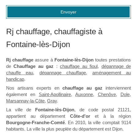
Envoyer
Rj chauffage, chauffagiste à
Fontaine-lès-Dijon
Rj chauffage
assure à
Fontaine-lès-Dijon
toutes prestations
de
Chauffage au gaz
:
chauffage au fioul
,
dépannage de
chauffe eau
,
dépannage chauffage
,
aménagement au
handicap
.
Nos artisans experts en
chauffage au gaz
interviennent
également en
Saint-Apollinaire
,
Auxonne
,
Chenôve
,
Dole
,
Marsannay-la-Côte
,
Gray
.
La ville de
Fontaine-lès-Dijon
, de code postal 21121,
appartient au département
Côte-d'or
et à la région
Bourgogne-Franche-Comté
. En 2010, la ville comptait 9114
habitants. La ville la plus peuplée du département est Dijon.