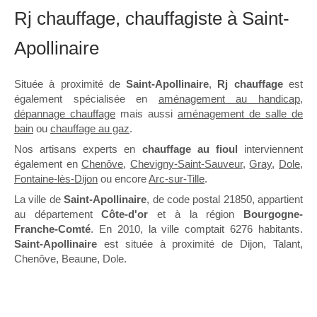
Rj chauffage, chauffagiste à Saint-
Apollinaire
Située à proximité de
Saint-Apollinaire
,
Rj chauffage
est
également spécialisée en
aménagement au handicap
,
dépannage chauffage
mais aussi
aménagement de salle de
bain
ou
chauffage au gaz
.
Nos artisans experts en
chauffage au fioul
interviennent
également en
Chenôve
,
Chevigny-Saint-Sauveur
,
Gray
,
Dole
,
Fontaine-lès-Dijon
ou encore
Arc-sur-Tille
.
La ville de
Saint-Apollinaire
, de code postal 21850, appartient
au département
Côte-d'or
et à la région
Bourgogne-
Franche-Comté
. En 2010, la ville comptait 6276 habitants.
Saint-Apollinaire
est située à proximité de Dijon, Talant,
Chenôve, Beaune, Dole.