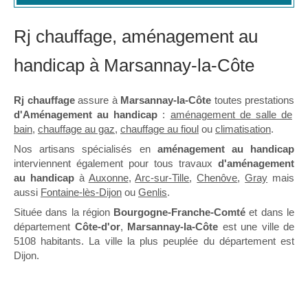
Rj chauffage, aménagement au
handicap à Marsannay-la-Côte
Rj chauffage
assure à
Marsannay-la-Côte
toutes prestations
d'Aménagement au handicap
:
aménagement de salle de
bain
,
chauffage au gaz
,
chauffage au fioul
ou
climatisation
.
Nos artisans spécialisés en
aménagement au handicap
interviennent également pour tous travaux
d'aménagement
au handicap
à
Auxonne
,
Arc-sur-Tille
,
Chenôve
,
Gray
mais
aussi
Fontaine-lès-Dijon
ou
Genlis
.
Située dans la région
Bourgogne-Franche-Comté
et dans le
département
Côte-d'or
,
Marsannay-la-Côte
est une ville de
5108 habitants. La ville la plus peuplée du département est
Dijon.